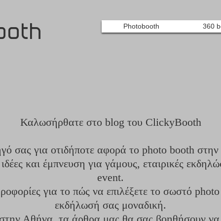
ooth
Photobooth
360 b
Καλωσήρθατε στο blog του ClickyBooth
ηγό σας για οτιδήποτε αφορά το photo booth στην
ιδέες και έμπνευση για γάμους, εταιρικές εκδηλώσ
event.
οφορίες για το πώς να επιλέξετε το σωστό photo 
εκδήλωσή σας μοναδική.
 στην Αθήνα, τα άρθρα μας θα σας βοηθήσουν να