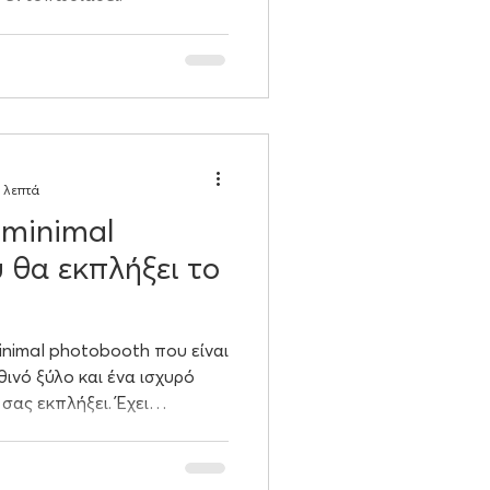
 λεπτά
 minimal
 θα εκπλήξει το
minimal photobooth που είναι
νό ξύλο και ένα ισχυρό
ας εκπλήξει. Έχει
ό επαγγελματικό εκτυπωτή
τυπα σε πολύ σύντομο
τα. Όλα αυτά εμφανίζονται