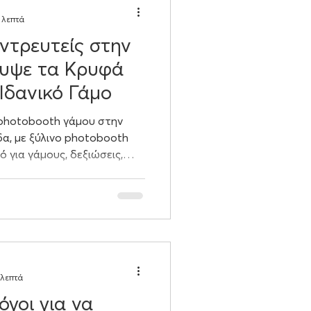
 λεπτά
ντρευτείς στην
λυψε τα Κρυφά
Ιδανικό Γάμο
 photobooth γάμου στην
δα, με ξύλινο photobooth
κό για γάμους, δεξιώσεις,
άται διασκέδαση, ποιοτικές
 στιγμές. Η κορυφαία
κδηλώσεων με στυλ και fun!
 λεπτά
γοι για να