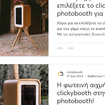
επιλέξετε το clic
photobooth για 
το event σας
Λόγοι για να επιλέξετε το 
για τον γάμο σας,η το event σας Άμεση ικαν
Με τις αστραπιαίες δυνατότ
clickybooth
27 Δεκ 2023
διαβάστηκε 1
Η φωτεινή αιχμ
clickybooth στην τεχνολογία
photobooth!