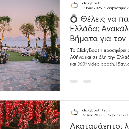
clickybooth
13 Ιουν 2025
διαβάστηκε 2
💍 Θέλεις να πα
Ελλάδα; Ανακά
Βήματα για τον 
Το ClickyBooth προσφέρει
Αθήνα και σε όλη την Ελλά
και 360° video booth. Ιδανι
βαπτίσεις και events. Εγγυ
φωτογραφίες και αξέχαστες
επιλογή για φωτογράφιση ε
clickybooth tech
27 Δεκ 2023
διαβάστηκε 1
Ακαταμάχητοι λό