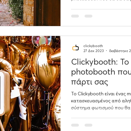
clickybooth
27 Δεκ 2023
διαβάστηκε 2
Clickybooth: Το
photobooth που
πάρτι σας
Το Clickybooth είναι ένας 
κατασκευασμένος από αληθι
σύστημα φωτισμού που θα σ
ενσωματώσει τον μοναδικ
DNP 620 που δίνει στιγμιό
χρόνο με εκπληκτικά χρώμα