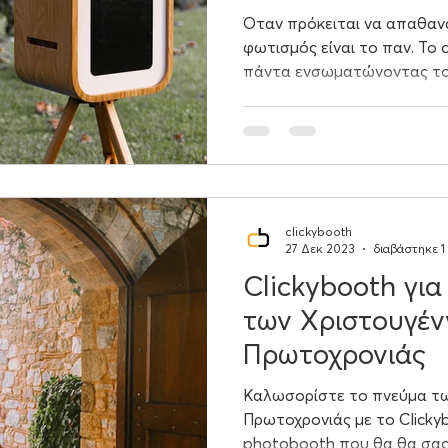
Όταν πρόκειται να απαθανα
φωτισμός είναι το παν. Το 
πάντα ενσωματώνοντας τον 
clickybooth
27 Δεκ 2023
διαβάστηκε 1
Clickybooth γι
των Χριστουγέν
Πρωτοχρονιάς
Καλωσορίστε το πνεύμα τω
Πρωτοχρονιάς με το Clickyb
photobooth που θα θα σας