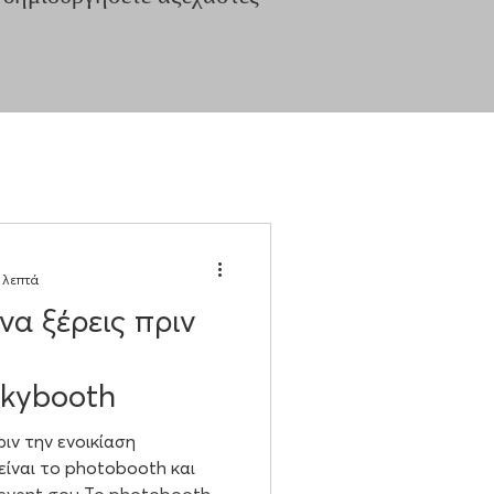
 λεπτά
να ξέρεις πριν
ckybooth
ριν την ενοικίαση
είναι το photobooth και