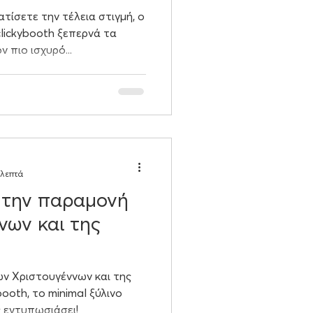
τίσετε την τέλεια στιγμή, ο
clickybooth ξεπερνά τα
πιο ισχυρό...
 λεπτά
α την παραμονή
νων και της
ν Χριστουγέννων και της
ooth, το minimal ξύλινο
 εντυπωσιάσει!