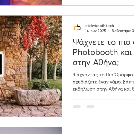
clickybooth tech
14 Ιουν 2025
διαβάστηκε 3
Ψάχνετε το πιο
Photobooth και
στην Αθήνα;
Ψάχνοντας το Πιο Όμορφο
σχεδιάζετε έναν γάμο, βάπ
εκδήλωση στην Αθήνα και 
ξεχωριστή πινελιά, το phot
ιδανική επιλογή. Αναζητώντ
στιλάτες επιλογές, βρήκαμε
που ξεχωρίζουν για την αισ
τους.