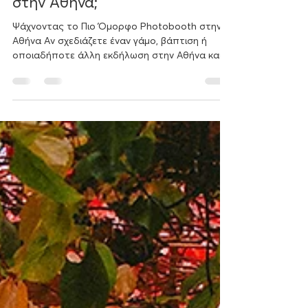
Ψάχνετε το πιο όμορφο
Photobooth και Photo Booth
στην Αθήνα;
Ψάχνοντας το Πιο Όμορφο Photobooth στην
Αθήνα Αν σχεδιάζετε έναν γάμο, βάπτιση ή
οποιαδήποτε άλλη εκδήλωση στην Αθήνα και
θέλετε να προσθέσετε μια ξεχωριστή πινελιά,
το photobooth μπορεί να είναι η ιδανική
επιλογή. Αναζητώντας τις πιο όμορφες και
στιλάτες επιλογές, βρήκαμε δύο εξαιρετικές
προτάσεις που ξεχωρίζουν για την αισθητική
και την ποιότητά τους.