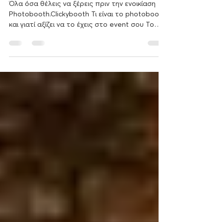
photobooth.Clickybooth
Όλα όσα θέλεις να ξέρεις πριν την ενοικίαση
Photobooth.Clickybooth Τι είναι το photobooth
και γιατί αξίζει να το έχεις στο event σου Το
photobooth είναι ένας διαδραστικός σταθμός
φωτογράφισης που επιτρέπει στους
καλεσμένους να τραβούν φωτογραφίες ή
βίντεο με αξεσουάρ και διασκεδαστικά φόντα.
Οι φωτογραφίες μπορούν να εκτυπωθούν
άμεσα ή να σταλούν ψηφιακά.Η ClickyBooth
χρησιμοποιεί επαγγελματικό εξοπλισμό και
φωτισμό, εξασφαλίζοντας καθαρές, φωτεινές
και εντυπωσιακές λήψεις πο