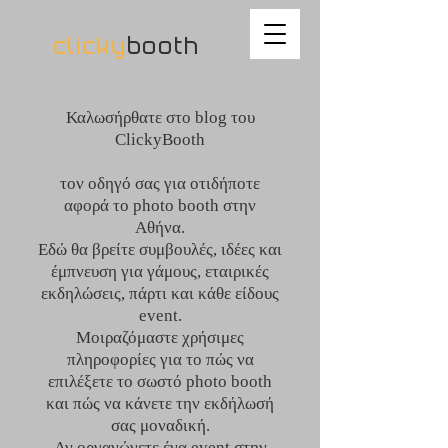
clicky
booth
Καλωσήρθατε στο blog του
ClickyBooth
τον οδηγό σας για οτιδήποτε
αφορά το photo booth στην
Αθήνα.
Εδώ θα βρείτε συμβουλές, ιδέες και
έμπνευση για γάμους, εταιρικές
εκδηλώσεις, πάρτι και κάθε είδους
event.
Μοιραζόμαστε χρήσιμες
πληροφορίες για το πώς να
επιλέξετε το σωστό photo booth
και πώς να κάνετε την εκδήλωσή
σας μοναδική.
Αν οργανώνετε ένα event στην