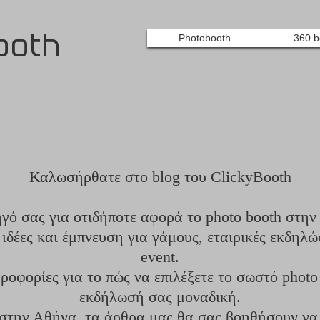
ooth
Photobooth
360 b
Καλωσήρθατε στο blog του ClickyBooth
ηγό σας για οτιδήποτε αφορά το photo booth στην
ιδέες και έμπνευση για γάμους, εταιρικές εκδηλώσ
event.
οφορίες για το πώς να επιλέξετε το σωστό photo 
εκδήλωσή σας μοναδική.
 στην Αθήνα, τα άρθρα μας θα σας βοηθήσουν να