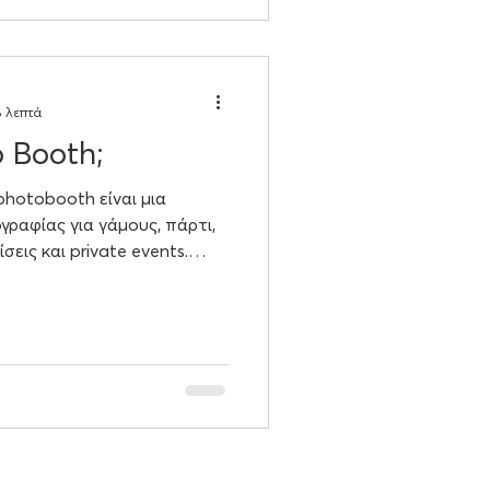
ις αναμνήσεις σας με όλους.
8 λεπτά
o Booth;
 photobooth είναι μια
ραφίας για γάμους, πάρτι,
σεις και private events.
η δυνατότητα να βγάζουν
 τη διάρκεια της
από μια απλή touchscreen
 βήμα-βήμα. Ένα σύγχρονο
λαμβάνει κάμερα,
νη αφής, ειδικό software,
εση εκτύπωση φωτογρα