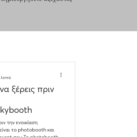
 λεπτά
να ξέρεις πριν
ckybooth
ριν την ενοικίαση
είναι το photobooth και