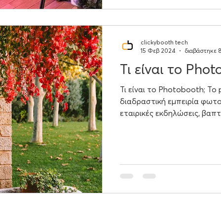
media για να μοιραστείτε τ
clickybooth tech
15 Φεβ 2024
διαβάστηκε 
Τι είναι το Phot
Τι είναι το Photobooth; Το
διαδραστική εμπειρία φωτογ
εταιρικές εκδηλώσεις, βαπτί
Δίνει στους καλεσμένους τ
φωτογραφίες ή βίντεο κατά
εκδήλωσης, συνήθως μέσα 
οθόνη που τους καθοδηγεί
photobooth μπορεί να περι
επαγγελματικό φωτισμό, οθό
custom layouts, props, άμ