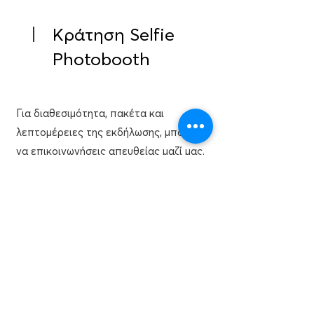
Κράτηση Selfie
Photobooth
Για διαθεσιμότητα, πακέτα και
λεπτομέρειες της εκδήλωσης, μπορείς
να επικοινωνήσεις απευθείας μαζί μας.
Το Selfie Photobooth συνδυάζει τη
διασκέδαση μιας selfie με την
αξιοπιστία ενός επαγγελματία
φωτογράφου, δημιουργώντας μια ομαλή,
ευχάριστη και οπτικά συνεπή εμπειρία
για κάθε καλεσμένο.
Need more info? Check our
Photo