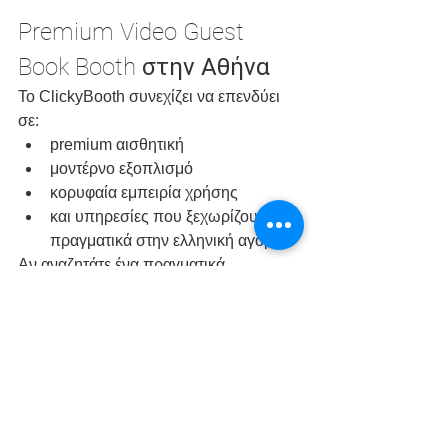
Premium Video Guest 
Book Booth στην Αθήνα
Το ClickyBooth συνεχίζει να επενδύει 
σε:
premium αισθητική
μοντέρνο εξοπλισμό
κορυφαία εμπειρία χρήσης
και υπηρεσίες που ξεχωρίζουν 
πραγματικά στην ελληνική αγορά.
Αν αναζητάτε ένα πραγματικά 
διαφορετικό:
Video Guest Book Booth
Audio Guestbook
Wedding Video Booth
Luxury Wedding Booth
 στην Αθήνα και την Αθηναϊκή 