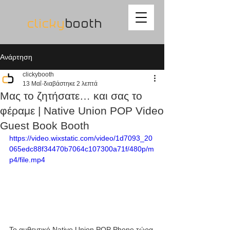
clicky
booth
Ανάρτηση
clickybooth
13 Μαΐ
διαβάστηκε 2 λεπτά
Μας το ζητήσατε… και σας το
φέραμε | Native Union POP Video
Guest Book Booth
https://video.wixstatic.com/video/1d7093_20
065edc88f34470b7064c107300a71f/480p/m
p4/file.mp4
Το αυθεντικό Native Union POP Phone τώρα 